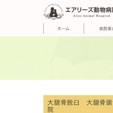
ホーム
病院案
大腿骨脱臼 大腿骨頭
院