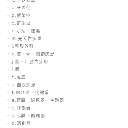
q.その他
p.感染症
o.寄生虫
n.がん・腫瘍
m.先天性疾患
l.整形外科
k.筋・骨・関節疾患
j.歯・口腔内疾患
i.眼
h.皮膚
g.血液疾患
f.内分泌・代謝系
e.腎臓・泌尿器・生殖器
d.呼吸器
c.心臓・循環器
b.消化器