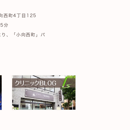
向西町4丁目125
5分
より、「小向西町」バ