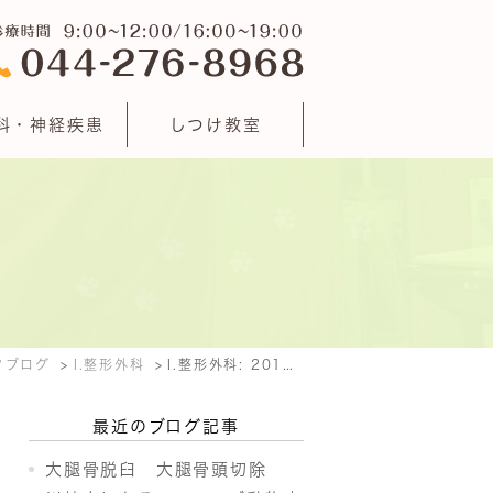
科・神経疾患
しつけ教室
クブログ
l.整形外科
l.整形外科: 2014年11月
最近のブログ記事
大腿骨脱臼 大腿骨頭切除