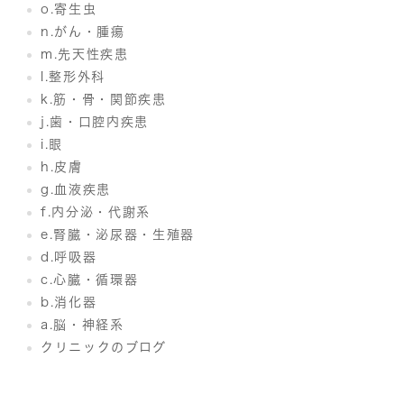
o.寄生虫
n.がん・腫瘍
m.先天性疾患
l.整形外科
k.筋・骨・関節疾患
j.歯・口腔内疾患
i.眼
h.皮膚
g.血液疾患
f.内分泌・代謝系
e.腎臓・泌尿器・生殖器
d.呼吸器
c.心臓・循環器
b.消化器
a.脳・神経系
クリニックのブログ