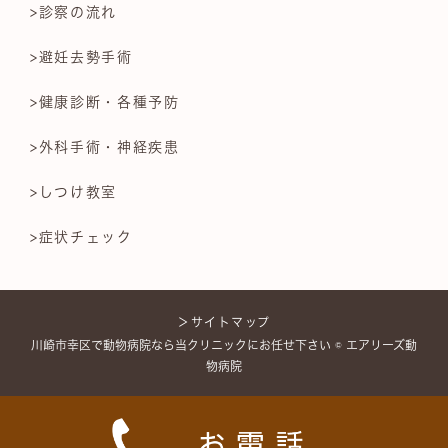
>診察の流れ
>避妊去勢手術
>健康診断・各種予防
>外科手術・神経疾患
>しつけ教室
>症状チェック
＞サイトマップ
川崎市幸区で動物病院なら当クリニックにお任せ下さい © エアリーズ動
物病院