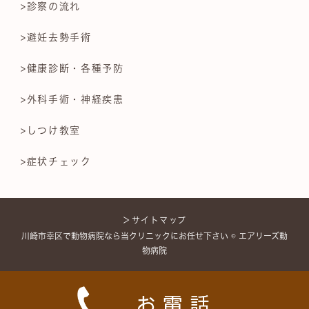
>診察の流れ
>避妊去勢手術
>健康診断・各種予防
>外科手術・神経疾患
>しつけ教室
>症状チェック
＞サイトマップ
川崎市幸区で動物病院なら当クリニックにお任せ下さい © エアリーズ動
物病院